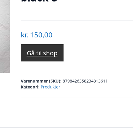
kr.
150,00
Gå til shop
Varenummer (SKU):
8798426358234813611
Kategori:
Produkter