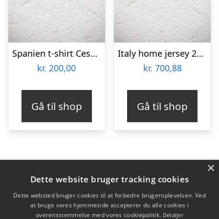
Spanien t-shirt Cesc 10 VM 2010 Fabregas 10 – mørkeblå-S
Italy home jersey 2024/26 – mens-XL
kr.
200,00
kr.
700,88
Gå til shop
Gå til shop
×
Varekategorier
Dette website bruger tracking cookies
Produkter
Dette websted bruger cookies til at forbedre brugeroplevelsen. Ved
at bruge vores hjemmeside accepterer du alle cookies i
overensstemmelse med vores cookiepolitik.
Detaljer