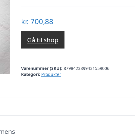
kr.
700,88
Gå til shop
Varenummer (SKU):
8798423899431559006
Kategori:
Produkter
 mens