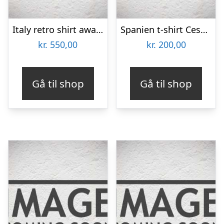
Italy retro shirt away 1982 – (In Stock)-XL
Spanien t-shirt Cesc 10 VM 2010 Fabregas 10 – mørkeblå-S
kr.
550,00
kr.
200,00
Gå til shop
Gå til shop