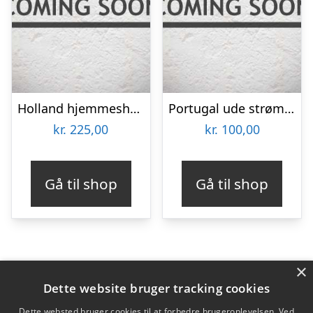
Holland hjemmeshorts EM 2012 – Børn-M
Portugal ude strømper VM 2014 – børn og voksen 30-34 | XS
kr.
225,00
kr.
100,00
Gå til shop
Gå til shop
×
Varekategorier
Dette website bruger tracking cookies
Produkter
Dette websted bruger cookies til at forbedre brugeroplevelsen. Ved