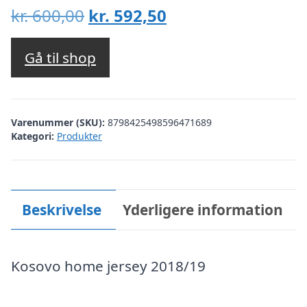
Den
Den
kr.
600,00
kr.
592,50
oprindelige
aktuelle
pris
pris
Gå til shop
var:
er:
kr. 600,00.
kr. 592,50.
Varenummer (SKU):
8798425498596471689
Kategori:
Produkter
Beskrivelse
Yderligere information
Kosovo home jersey 2018/19