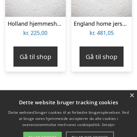
Holland hjemmeshorts EM 2012 – Børn-L
England home jersey World Cup 2014 – youth-YL | 147-158
kr.
225,00
kr.
481,05
Gå til shop
Gå til shop
×
Varekategorier
Dette website bruger tracking cookies
Produkter
Dette websted bruger cookies til at forbedre brugeroplevelsen. Ved
at bruge vores hjemmeside accepterer du alle cookies i
overensstemmelse med vores cookiepolitik.
Detaljer
Copyright 2026 - Pilanto Aps