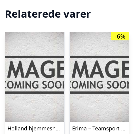
Relaterede varer
-6%
Holland hjemmeshorts EM 2012 – Børn-XS
Erima – Teamsport Jersey – Holland style – mens-XL