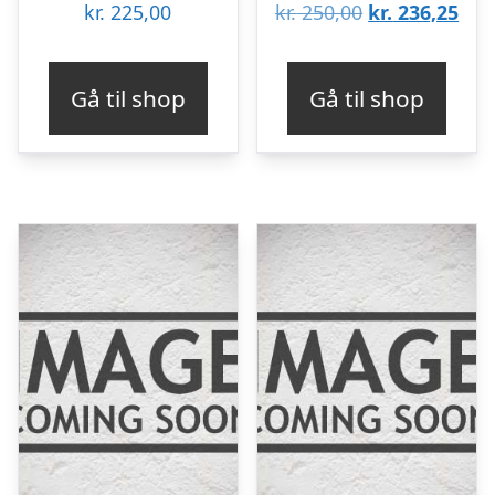
Den
De
kr.
225,00
kr.
250,00
kr.
236,25
oprindelige
aktu
pris
pris
Gå til shop
Gå til shop
var:
er:
kr. 250,00.
kr. 