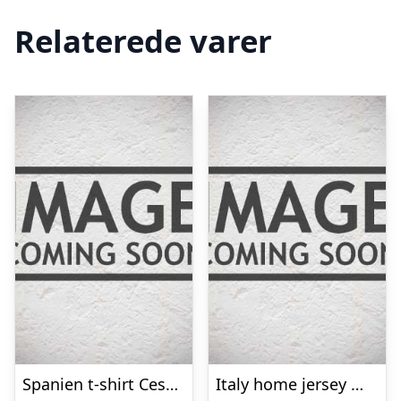
Relaterede varer
Spanien t-shirt Cesc 10 VM 2010 Fabregas 10 – mørkeblå-S
Italy home jersey World Cup 20/26 – mens-XL