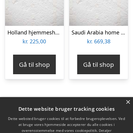
Holland hjemmeshorts EM 2012 – Børn-L
Saudi Arabia home jersey 2024/26 – mens-M
kr.
225,00
kr.
669,38
Gå til shop
Gå til shop
×
Varekategorier
Dette website bruger tracking cookies
Produkter
Dette websted bruger cookies til at forbedre brugeroplevelsen. Ved
at bruge vores hjemmeside accepterer du alle cookies i
overensstemmelse med vores cookiepolitik.
Detaljer