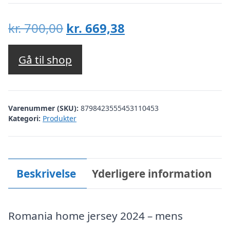
Den
Den
kr.
700,00
kr.
669,38
oprindelige
aktuelle
pris
pris
Gå til shop
var:
er:
kr. 700,00.
kr. 669,38.
Varenummer (SKU):
8798423555453110453
Kategori:
Produkter
Beskrivelse
Yderligere information
Romania home jersey 2024 – mens