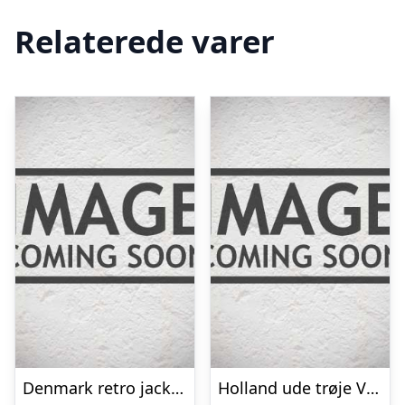
Relaterede varer
Denmark retro jacket 1970s – (In Stock)-XXL
Holland ude trøje VM 2010 – børn-YS | 128-137