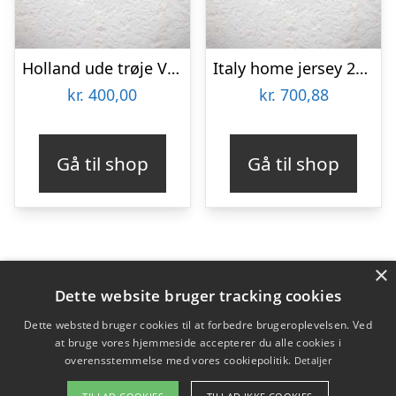
Holland ude trøje VM 2010 – børn-YS | 128-137
Italy home jersey 2024/26 – mens-M
kr.
400,00
kr.
700,88
Gå til shop
Gå til shop
×
Varekategorier
Dette website bruger tracking cookies
Produkter
Dette websted bruger cookies til at forbedre brugeroplevelsen. Ved
at bruge vores hjemmeside accepterer du alle cookies i
overensstemmelse med vores cookiepolitik.
Detaljer
Copyright 2026 - Pilanto Aps