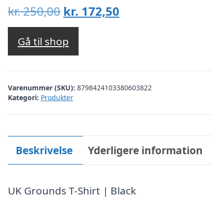
Den
Den
kr.
250,00
kr.
172,50
oprindelige
aktuelle
pris
pris
Gå til shop
var:
er:
kr. 250,00.
kr. 172,50.
Varenummer (SKU):
8798424103380603822
Kategori:
Produkter
Beskrivelse
Yderligere information
UK Grounds T-Shirt | Black