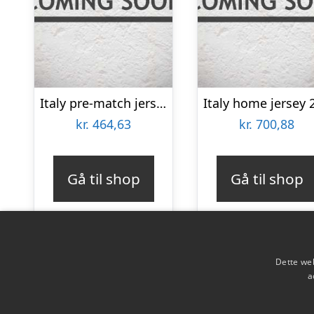
Italy pre-match jersey 2024 – mens-M
kr.
464,63
kr.
700,88
Gå til shop
Gå til shop
Dette web
a