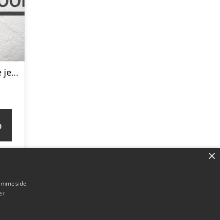
Greenland home jersey 2024/26 – mens-XXL
p
×
hjemmeside
er