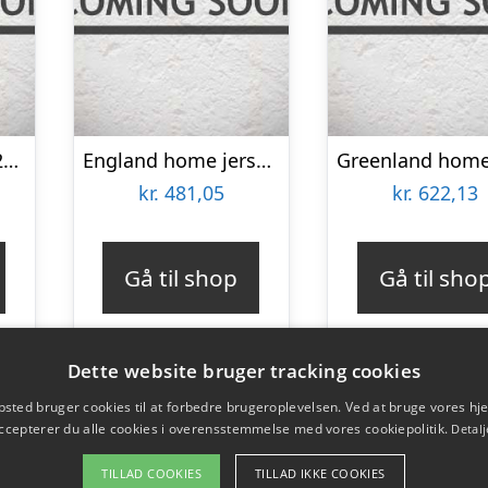
Italy home jersey 2024/26 – mens-XL
England home jersey World Cup 2014 – youth-YL | 147-158
kr.
481,05
kr.
622,13
Gå til shop
Gå til sho
Dette website bruger tracking cookies
sted bruger cookies til at forbedre brugeroplevelsen. Ved at bruge vores 
ccepterer du alle cookies i overensstemmelse med vores cookiepolitik.
Detalj
TILLAD COOKIES
TILLAD IKKE COOKIES