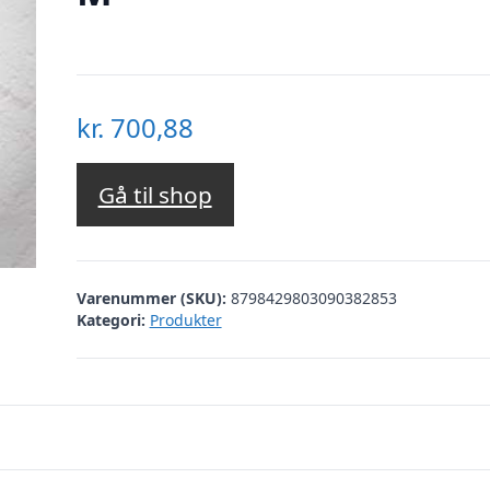
kr.
700,88
Gå til shop
Varenummer (SKU):
8798429803090382853
Kategori:
Produkter